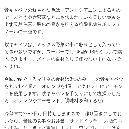
紫キャベツの鮮やかな色は、アントシアニンによるもの
で、ぶどうや赤紫蘇などにも含まれている美しい赤みを
出す天然色素。酸化の働きを抑える抗酸化物質ポリフェ
ノールの一種です。
紫キャベツは、ミックス野菜の中に彩りとして入ってい
る事が多いですが、スーパーで1／4個が98円くらいで購
入できますし、メインの食材として使わない手はないで
すよね。
今回ご紹介するマリネの食材は3つのみ。この紫キャベツ
を丸々1／4個と、オレンジを1個、アクセントにアーモン
ドを使用します。紫キャベツを千切りにして塩揉みした
ら、オレンジやアーモンド、調味料を和えるだけ！
冷蔵庫で2〜3日は日持ちしますので、作り置きにしてお
いたら、普段の食事やお弁当、サンドイッチ 、お酒のお
つまみにと、色々と重宝しますし、ワンプレートごはん