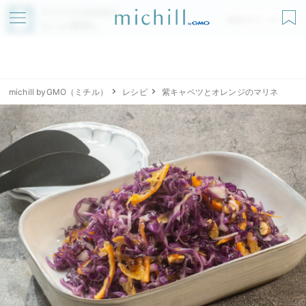
アプリでmichillが
無料ダウンロード
もっと便利に
michill byGMO（ミチル）
レシピ
紫キャベツとオレンジのマリネ