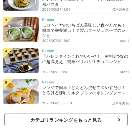
風パスタ
2026/03/27 11:00
茂木奈央美
モロヘイヤのいちばん美味しい食べ方かも！
簡単で栄養満点！冷製ポタージュスープのレ
シピ
2026/07/29 11:00
sachi
「バレンタインこれでいいや！」材料3つなの
に超高見え！簡単パリパリ生チョコレシピ
2026/02/11 11:00
sachi
レンジで簡単！どんどん混ぜて冷やすだけ！
とろける練乳ミルクプリンのオレンジソース
2026/05/23 08:00
茂木奈央美
カテゴリランキングをもっと見る