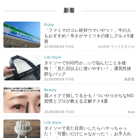
新着
「ファミマのコレ絶対ウマいやつ！」中の人
もおすすめ！辛さがヤミツキの推しグルメ5連
発
2026/08/09 11:00
michill ライフスタイル
ダイソーで500円か…って悩んだことを後
悔！「見た目以上に使いやすい！」通気性抜
群なバッグ
2026/08/09 11:00
海原藍
眉メイクで損してるかも！ついやりがちなNG
習慣とプロが教える正解テク4選
2026/08/09 11:00
Ikue
ダイソーで見た目買いしたらハマっちゃっ
た！「可愛いだけじゃなかった！」お手入れ