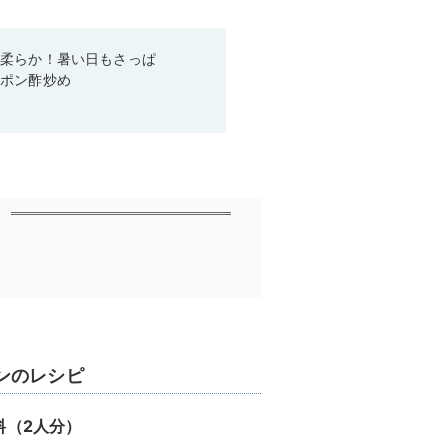
と柔らか！暑い日もさっぱ
きポン酢炒め
ンのレシピ
料（2人分）