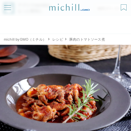
アプリでmichillが
無料ダウンロード
もっと便利に
michill byGMO（ミチル）
レシピ
豚肉のトマトソース煮