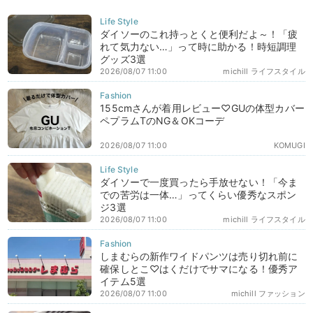
ダイソーのこれ持っとくと便利だよ～！「疲
れて気力ない…」って時に助かる！時短調理
グッズ3選
2026/08/07 11:00
michill ライフスタイル
155cmさんが着用レビュー♡GUの体型カバー
ペプラムTのNG＆OKコーデ
2026/08/07 11:00
KOMUGI
ダイソーで一度買ったら手放せない！「今ま
での苦労は一体…」ってくらい優秀なスポン
ジ3選
2026/08/07 11:00
michill ライフスタイル
しまむらの新作ワイドパンツは売り切れ前に
確保しとこ♡はくだけでサマになる！優秀ア
イテム5選
2026/08/07 11:00
michill ファッション