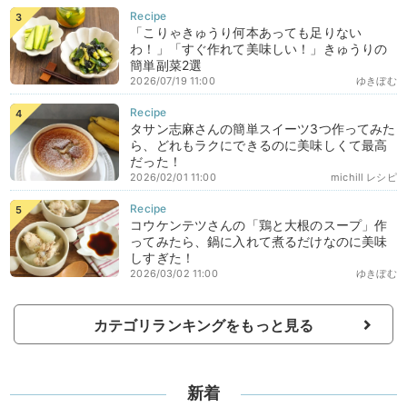
「こりゃきゅうり何本あっても足りない
わ！」「すぐ作れて美味しい！」きゅうりの
簡単副菜2選
2026/07/19 11:00
ゆきぼむ
タサン志麻さんの簡単スイーツ3つ作ってみた
ら、どれもラクにできるのに美味しくて最高
だった！
2026/02/01 11:00
michill レシピ
コウケンテツさんの「鶏と大根のスープ」作
ってみたら、鍋に入れて煮るだけなのに美味
しすぎた！
2026/03/02 11:00
ゆきぼむ
カテゴリランキングをもっと見る
新着