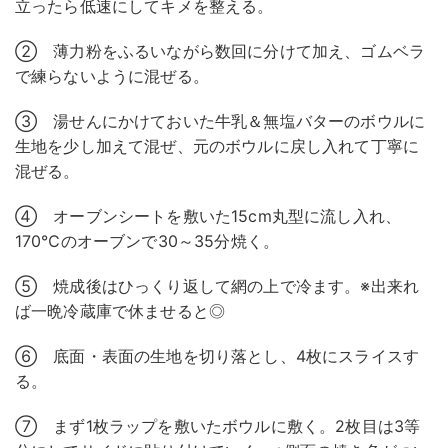
立ったら低速にしてキメを整える。
② 薄力粉をふるいながら数回に分けて加え、ゴムベラ
で練らないように混ぜる。
③ 湯せんにかけておいた牛乳＆無塩バターのボウルに
生地を少し加えて混ぜ、元のボウルに戻し入れて丁寧に
混ぜる。
④ オーブンシートを敷いた15cm丸型に流し入れ、
170℃のオーブンで30～35分焼く。
⑤ 焼成後はひっくり返して網の上で冷ます。※出来れ
ば一晩冷蔵庫で休ませると◎
⑥ 底面・表面の生地を切り落とし、4枚にスライスす
る。
⑦ まず1枚ラップを敷いたボウルに敷く。2枚目は3等