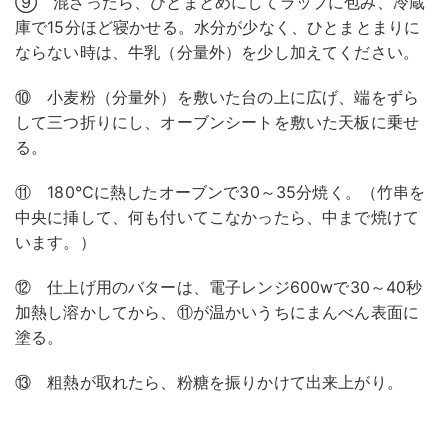
⑨ 混ざったら、ひとまとめにしてラップに包み、冷蔵
庫で15分ほど寝かせる。水分が少なく、ひとまとまりに
ならない時は、牛乳（分量外）を少し加えてください。
⑩ 小麦粉（分量外）を敷いた台の上に広げ、端をずら
して三つ折りにし、オーブンシートを敷いた天板に乗せ
る。
⑪ 180℃に熱したオーブンで30～35分焼く。（竹串を
中央に挿して、何も付いてこなかったら、中まで焼けて
います。）
⑫ 仕上げ用のバターは、電子レンジ600wで30～40秒
加熱し溶かしてから、⑪が温かいうちにまんべん表面に
塗る。
⑬ 粗熱が取れたら、粉糖を振りかけて出来上がり。