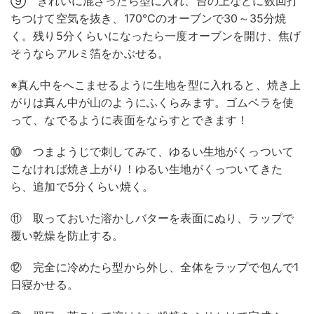
⑨ きれいに混ざったら型に入れ、台の上などに数回打
ちつけて空気を抜き、170℃のオーブンで30～35分焼
く。残り5分くらいになったら一度オーブンを開け、焦げ
そうならアルミ箔をかぶせる。
※真ん中をへこませるように生地を型に入れると、焼き上
がりは真ん中が山のようにふくらみます。ゴムベラを使
って、なでるように表面をならすとできます！
⑩ つまようじで刺してみて、ゆるい生地がくっついて
こなければ焼き上がり！ゆるい生地がくっついてきた
ら、追加で5分くらい焼く。
⑪ 取っておいた溶かしバターを表面にぬり、ラップで
覆い乾燥を防止する。
⑫ 完全に冷めたら型から外し、全体をラップで包んで1
日寝かせる。