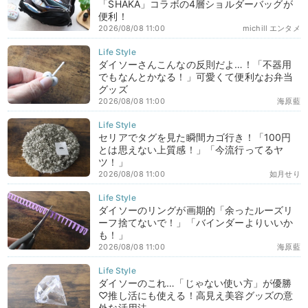
「SHAKA」コラボの4層ショルダーバッグが
便利！
2026/08/08 11:00
michill エンタメ
ダイソーさんこんなの反則だよ…！「不器用
でもなんとかなる！」可愛くて便利なお弁当
グッズ
2026/08/08 11:00
海原藍
セリアでタグを見た瞬間カゴ行き！「100円
とは思えない上質感！」「今流行ってるヤ
ツ！」
2026/08/08 11:00
如月せり
ダイソーのリングが画期的「余ったルーズリ
ーフ捨てないで！」「バインダーよりいいか
も！」
2026/08/08 11:00
海原藍
ダイソーのこれ…「じゃない使い方」が優勝
♡推し活にも使える！高見え美容グッズの意
外な活用法