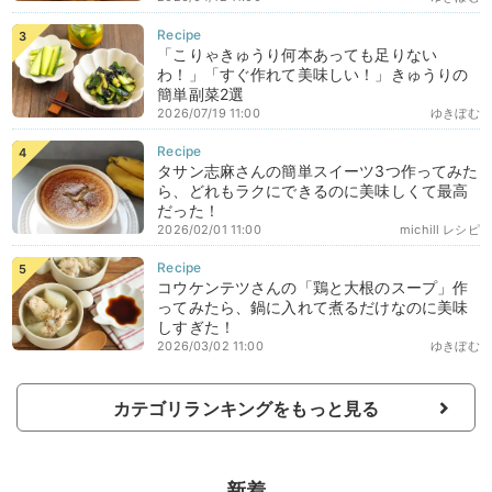
「こりゃきゅうり何本あっても足りない
わ！」「すぐ作れて美味しい！」きゅうりの
簡単副菜2選
2026/07/19 11:00
ゆきぼむ
タサン志麻さんの簡単スイーツ3つ作ってみた
ら、どれもラクにできるのに美味しくて最高
だった！
2026/02/01 11:00
michill レシピ
コウケンテツさんの「鶏と大根のスープ」作
ってみたら、鍋に入れて煮るだけなのに美味
しすぎた！
2026/03/02 11:00
ゆきぼむ
カテゴリランキングをもっと見る
新着