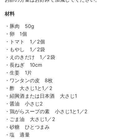
材料
・豚肉 50g
・卵 1個
・トマト 1／2個
・もやし 1／2袋
・えのきだけ 1／2袋
・長ねぎ 10cm
・生姜 1片
・ワンタンの皮 8枚
・酢 大さじ1と1／2
・紹興酒または日本酒 大さじ1
・醤油 小さじ2
・鶏がらスープの素 小さじ1と1／2
・ごま油 大さじ1／2
・砂糖 ひとつまみ
・塩 適量