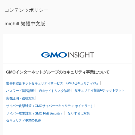
コンテンツポリシー
michill 繁體中文版
GMOインターネットグループのセキュリティ事業について
世界初総合ネットセキュリティサービス「GMOセキュリティ24」
セキュリティ相談AIチャットボット
パスワード漏洩診断
Webサイトリスク診断
実在証明・盗聴対策
サイバー攻撃対策（GMOサイバーセキュリティ byイエラエ）
サイバー攻撃対策（GMO Flatt Security）
なりすまし対策
セキュリティ事業の軌跡