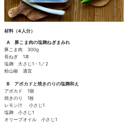
材料（4人分）
A 豚こま肉の塩麹ねぎまみれ
豚こま肉 300g
長ねぎ 1本
塩麹 大さじ1・1／2
粉山椒 適宜
B アボカドと焼きのりの塩麹和え
アボカド 1個
焼きのり 1枚
レモン汁 小さじ1
塩麹 小さじ1
オリーブオイル 小さじ1