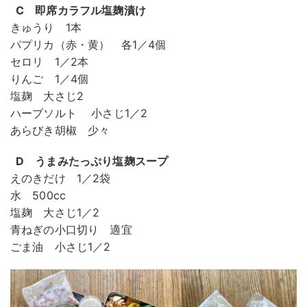
C 即席カラフル塩麹漬け
きゅうり 1本
パプリカ（赤・黄） 各1／4個
セロリ 1／2本
りんご 1／4個
塩麹 大さじ2
ハーブソルト 小さじ1／2
あらびき胡椒 少々
D うまみたっぷり塩麹スープ
えのきだけ 1／2袋
水 500cc
塩麹 大さじ1／2
青ねぎの小口切り 適宜
ごま油 小さじ1／2