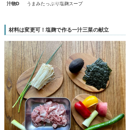
汁物D
うまみたっぷり塩麹スープ
材料は変更可！塩麹で作る一汁三菜の献立