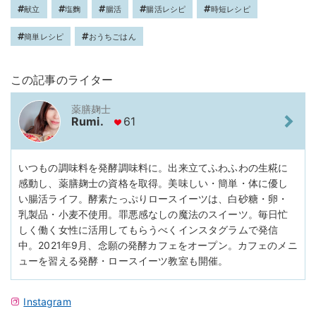
献立
塩麴
腸活
腸活レシピ
時短レシピ
簡単レシピ
おうちごはん
この記事のライター
薬膳麹士
Rumi.
61
いつもの調味料を発酵調味料に。出来立てふわふわの生糀に
感動し、薬膳麹士の資格を取得。美味しい・簡単・体に優し
い腸活ライフ。酵素たっぷりロースイーツは、白砂糖・卵・
乳製品・小麦不使用。罪悪感なしの魔法のスイーツ。毎日忙
しく働く女性に活用してもらうべくインスタグラムで発信
中。2021年9月、念願の発酵カフェをオープン。カフェのメニ
ューを習える発酵・ロースイーツ教室も開催。
Instagram