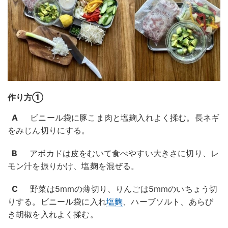
作り方①
A
ビニール袋に豚こま肉と塩麹入れよく揉む。長ネギ
をみじん切りにする。
B
アボカドは皮をむいて食べやすい大きさに切り、レ
モン汁を振りかけ、塩麹を混ぜる。
C
野菜は5mmの薄切り、りんごは5mmのいちょう切
りする。ビニール袋に入れ
塩麴
、ハーブソルト、あらび
き胡椒を入れよく揉む。