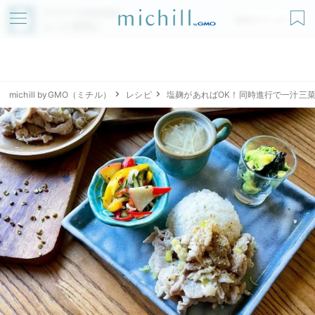
アプリでmichillが
無料ダウンロード
もっと便利に
michill byGMO（ミチル）
レシピ
塩麹があればOK！同時進行で一汁三