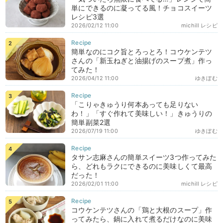
単にできるのに凝ってる風！チョコスイーツ
レシピ3選
2026/02/12 11:00
michill レシピ
簡単なのにコク旨とろっとろ！コウケンテツ
さんの「新玉ねぎと油揚げのスープ煮」作っ
てみた！
2026/04/12 11:00
ゆきぼむ
「こりゃきゅうり何本あっても足りない
わ！」「すぐ作れて美味しい！」きゅうりの
簡単副菜2選
2026/07/19 11:00
ゆきぼむ
タサン志麻さんの簡単スイーツ3つ作ってみた
ら、どれもラクにできるのに美味しくて最高
だった！
2026/02/01 11:00
michill レシピ
コウケンテツさんの「鶏と大根のスープ」作
ってみたら、鍋に入れて煮るだけなのに美味