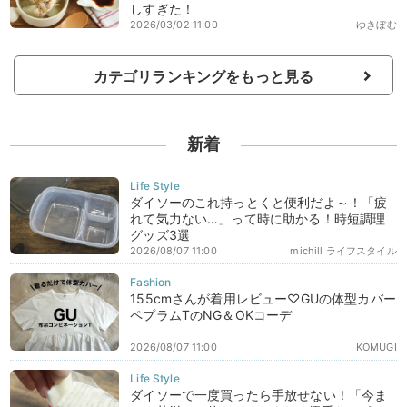
しすぎた！
2026/03/02 11:00
ゆきぼむ
カテゴリランキングをもっと見る
新着
ダイソーのこれ持っとくと便利だよ～！「疲
れて気力ない…」って時に助かる！時短調理
グッズ3選
2026/08/07 11:00
michill ライフスタイル
155cmさんが着用レビュー♡GUの体型カバー
ペプラムTのNG＆OKコーデ
2026/08/07 11:00
KOMUGI
ダイソーで一度買ったら手放せない！「今ま