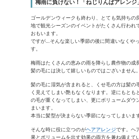
梅雨に負けない！「ねじりんぱアレンジ
ゴールデンウィークも終わり、とても気持ちの
地で観光シーズンのイベントがたくさん行われ
おもいます。
ですが…そんな楽しい季節の後に間違いなくや
す。
梅雨はたくさんの恵みの雨を降らし農作物の成
髪の毛には決して嬉しいものではございません
髪の毛に湿気が含まれると、くせ毛の方は髪の
く見えてしまい艶もなくなります。逆にもとも
の毛が重くなってしまい、更にボリュームダウ
まいます。
本当に髪型が決まらない季節になってしまいま
そんな時に役に立つのが
ヘアアレンジ
です。ヘ
果とボリュームを出す効果の両方を兼ね備えて