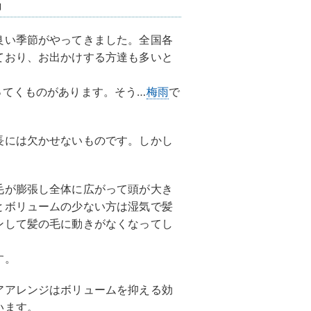
」
良い季節がやってきました。全国各
ており、お出かけする方達も多いと
ってくものがあります。そう…
梅雨
で
長には欠かせないものです。しかし
。
毛が膨張し全体に広がって頭が大き
とボリュームの少ない方は湿気で髪
ンして髪の毛に動きがなくなってし
す。
アアレンジはボリュームを抑える効
います。