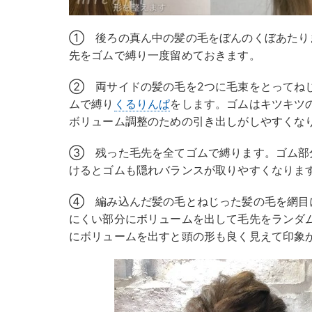
① 後ろの真ん中の髪の毛をぼんのくぼあたり
先をゴムで縛り一度留めておきます。
② 両サイドの髪の毛を2つに毛束をとってね
ムで縛り
くるりんぱ
をします。ゴムはキツキツ
ボリューム調整のための引き出しがしやすくな
③ 残った毛先を全てゴムで縛ります。ゴム部
けるとゴムも隠れバランスが取りやすくなりま
④ 編み込んだ髪の毛とねじった髪の毛を網目
にくい部分にボリュームを出して毛先をランダ
にボリュームを出すと頭の形も良く見えて印象