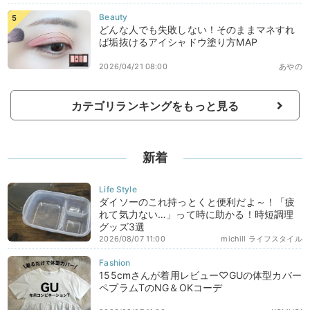
どんな人でも失敗しない！そのままマネすれ
ば垢抜けるアイシャドウ塗り方MAP
2026/04/21 08:00
あやの
カテゴリランキングをもっと見る
新着
ダイソーのこれ持っとくと便利だよ～！「疲
れて気力ない…」って時に助かる！時短調理
グッズ3選
2026/08/07 11:00
michill ライフスタイル
155cmさんが着用レビュー♡GUの体型カバー
ペプラムTのNG＆OKコーデ