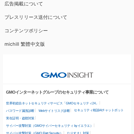
広告掲載について
プレスリリース送付について
コンテンツポリシー
michill 繁體中文版
GMOインターネットグループのセキュリティ事業について
世界初総合ネットセキュリティサービス「GMOセキュリティ24」
セキュリティ相談AIチャットボット
パスワード漏洩診断
Webサイトリスク診断
実在証明・盗聴対策
サイバー攻撃対策（GMOサイバーセキュリティ byイエラエ）
サイバー攻撃対策（GMO Flatt Security）
なりすまし対策