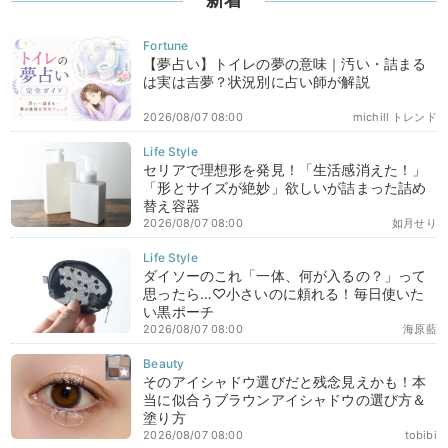
【夢占い】トイレの夢の意味｜汚い・詰まる
は実は吉夢？状況別に占い師が解説
2026/08/07 08:00
michill トレンド
セリアで理想形を発見！「生活感消えた！」
「形とサイズが絶妙」欲しいが詰まった詰め
替え容器
2026/08/07 08:00
如月せり
ダイソーのこれ「一体、何が入るの？」って
思ったら…♡小さいのに頼れる！毎日使いた
い黒ポーチ
2026/08/07 08:00
海原藍
そのアイシャドウ選びだと残念見えかも！本
当に似合うブラウンアイシャドウの選び方＆
塗り方
2026/08/07 08:00
tobibi