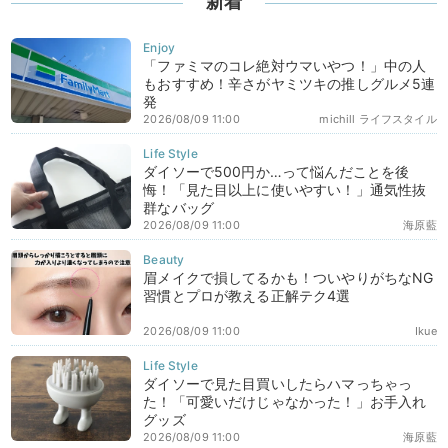
新着
「ファミマのコレ絶対ウマいやつ！」中の人
もおすすめ！辛さがヤミツキの推しグルメ5連
発
2026/08/09 11:00
michill ライフスタイル
ダイソーで500円か…って悩んだことを後
悔！「見た目以上に使いやすい！」通気性抜
群なバッグ
2026/08/09 11:00
海原藍
眉メイクで損してるかも！ついやりがちなNG
習慣とプロが教える正解テク4選
2026/08/09 11:00
Ikue
ダイソーで見た目買いしたらハマっちゃっ
た！「可愛いだけじゃなかった！」お手入れ
グッズ
2026/08/09 11:00
海原藍