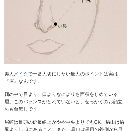
美人
メイク
で一番大切にしたい最大のポイントは実は
『眉』なんです。
顔の中で目より、口よりなによりも面積をしめている
眉。このバランスがとれていないと、せっかくのお顔立
ちも台無しです。
眉頭は目頭の延長線上かやや中央よりでもOK。眉山は眉
尻より1／3にあること。また、眉山は黒目の外側から目