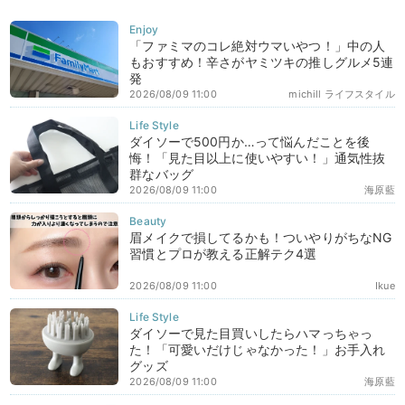
「ファミマのコレ絶対ウマいやつ！」中の人
もおすすめ！辛さがヤミツキの推しグルメ5連
発
2026/08/09 11:00
michill ライフスタイル
ダイソーで500円か…って悩んだことを後
悔！「見た目以上に使いやすい！」通気性抜
群なバッグ
2026/08/09 11:00
海原藍
眉メイクで損してるかも！ついやりがちなNG
習慣とプロが教える正解テク4選
2026/08/09 11:00
Ikue
ダイソーで見た目買いしたらハマっちゃっ
た！「可愛いだけじゃなかった！」お手入れ
グッズ
2026/08/09 11:00
海原藍