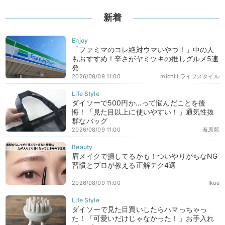
新着
「ファミマのコレ絶対ウマいやつ！」中の人
もおすすめ！辛さがヤミツキの推しグルメ5連
発
2026/08/09 11:00
michill ライフスタイル
ダイソーで500円か…って悩んだことを後
悔！「見た目以上に使いやすい！」通気性抜
群なバッグ
2026/08/09 11:00
海原藍
眉メイクで損してるかも！ついやりがちなNG
習慣とプロが教える正解テク4選
2026/08/09 11:00
Ikue
ダイソーで見た目買いしたらハマっちゃっ
た！「可愛いだけじゃなかった！」お手入れ