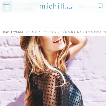
アプリでmichillが
無料ダウンロード
もっと便利に
michill byGMO（ミチル）
ビューティ
プロが教える！メイクを崩れさせ