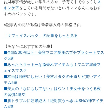
お財布事情が厳しい学生の方や、子育て中でゆっくり
ス
キンケア
をしている時間がないというママさんにもおす
すめのパックです。
※記事内の商品価格は筆者購入時の価格です。
「＃フェイスパック」の記事をもっと見る
【あなたにおすすめの記事】
■全部500円以下！美容マニア愛用のプチプラシートマス
ク5選
■あったらラッキーな激売れアイテムも！マニア溺愛フ
ェイスマスク
■本当は秘密にしたい！美容オタクの王道リピ買いアイ
テム5選
■美人の「なにもしてない」はウソ！美女子をつくる夜
の習慣4選♡
■肌トラブルに効果絶大！絶対買うべきLUSHの神アイテ
ム4選