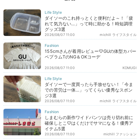
ダイソーのこれ持っとくと便利だよ～！「疲
れて気力ない…」って時に助かる！時短調理
グッズ3選
2026/08/07 11:00
michill ライフスタイル
155cmさんが着用レビュー♡GUの体型カバー
ペプラムTのNG＆OKコーデ
2026/08/07 11:00
KOMUGI
ダイソーで一度買ったら手放せない！「今ま
での苦労は一体…」ってくらい優秀なスポン
ジ3選
2026/08/07 11:00
michill ライフスタイル
しまむらの新作ワイドパンツは売り切れ前に
確保しとこ♡はくだけでサマになる！優秀ア
イテム5選
2026/08/07 11:00
michill ファッション