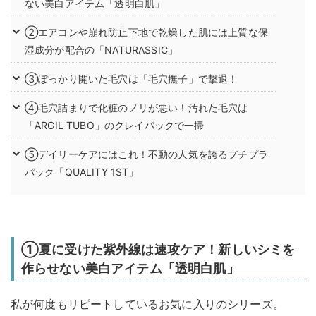
ない美白アイテム「透明白肌」
②エアコンや崩れ防止下地で乾燥した肌には上質な保
湿成分が配合の「NATURASSIC」
③ぽっかり開いた毛穴は「毛穴撫子」で撃退！
④毛穴詰まりで化粧のノリが悪い！汚れた毛穴は
「ARGIL TUBO」のクレイパックで一掃
⑤デイリーケアにはこれ！不動の人気を誇るプチプラ
パック「QUALITY 1ST」
①夏に受けた紫外線は速攻ケア！新しいシミを
作らせない美白アイテム「透明白肌」
私が何度もリピートしているお気に入りのシリーズ。