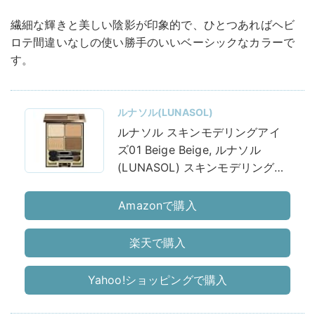
繊細な輝きと美しい陰影が印象的で、ひとつあればヘビ
ロテ間違いなしの使い勝手のいいベーシックなカラーで
す。
ルナソル(LUNASOL)
ルナソル スキンモデリングアイ
ズ01 Beige Beige, ルナソル
(LUNASOL) スキンモデリングア
イズ01 Beige Beige アイシャド
ウ 6.7グラム (x 1)
Amazonで購入
楽天で購入
Yahoo!ショッピングで購入