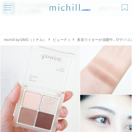
アプリでmichillが
無料ダウンロード
もっと便利に
michill byGMO（ミチル）
ビューティ
美容ライターが溺愛中…♡デパコ