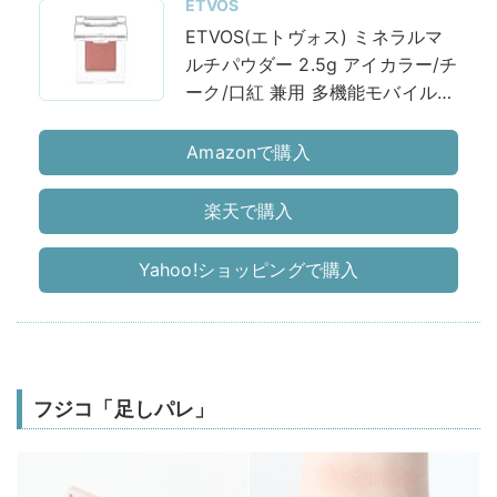
ETVOS
ETVOS(エトヴォス) ミネラルマ
ルチパウダー 2.5g アイカラー/チ
ーク/口紅 兼用 多機能モバイルコ
スメ 目元/頬/唇/眉毛用 石けんオ
フ #トープピンク
Amazonで購入
楽天で購入
Yahoo!ショッピングで購入
フジコ「足しパレ」