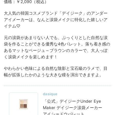
価格：￥2,090（税込）
大人気の韓国コスメブランド「デイジーク」のアンダー
アイメーカーは、なんと涙袋メイクに特化した嬉しいア
イテム♡
元の涙袋があまりない人でも、ぷっくりとした自然な涙
袋を作ることができる優秀な4色パレット。落ち着き感の
あるマットなベージュ～ブラウンのカラーで、大人っぽ
く涙袋メイクを楽しめます！
やわらかい色味による自然な陰影と宝石級のラメで、目
幅が拡張したかのような大きな瞳を演出できますよ。
dasique
「公式」デイジークUnder Eye
Maker デイジーク涙袋メーカー
アイシャドウパレット