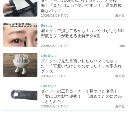
ダイソーで500円か…って悩んだことを後
悔！「見た目以上に使いやすい！」通気性抜
群なバッグ
2026/08/09 11:00
海原藍
眉メイクで損してるかも！ついやりがちなNG
習慣とプロが教える正解テク4選
2026/08/09 11:00
Ikue
ダイソーで見た目買いしたらハマっちゃっ
た！「可愛いだけじゃなかった！」お手入れ
グッズ
2026/08/09 11:00
海原藍
ダイソーの工具コーナーで見つけた名品！
「実は日本製で優秀！」「諦めてたのにスル
ッととれた」
2026/08/09 11:00
海原藍