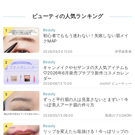
ビューティの人気ランキング
初心者でももう迷わない！失敗しない眉メイ
クMAP
2026/03/24 11:00
伊早坂美裕
キャンメイクやセザンヌの大人気アイテムも
♡2026年6月発売プチプラ新作コスメカレン
ダー
2026/06/13 11:00
michill ビューティー
ずっと平行眉の人は見直さないとまずい！今
っぽ美人アーチ眉の作り方
2026/05/13 08:00
美眉のプロSAORI
リップを変えたら垢抜ける！今っぽリップの