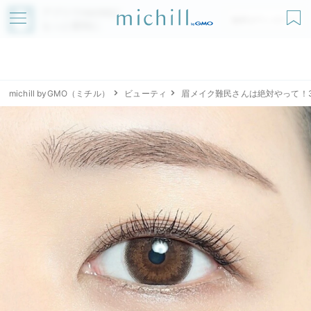
アプリでmichillが
無料ダウンロード
もっと便利に
michill byGMO（ミチル）
ビューティ
眉メイク難民さんは絶対やって！3