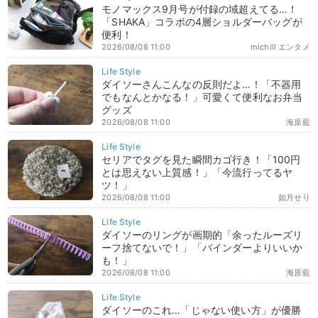
モノマックス9月号が付録の域超えてる…！
「SHAKA」コラボの4層ショルダーバッグが
便利！
2026/08/08 11:00
michill エンタメ
ダイソーさんこんなの反則だよ…！「不器用
でもなんとかなる！」可愛くて便利なお弁当
グッズ
2026/08/08 11:00
海原藍
セリアでタグを見た瞬間カゴ行き！「100円
とは思えない上質感！」「今流行ってるヤ
ツ！」
2026/08/08 11:00
如月せり
ダイソーのリングが画期的「余ったルーズリ
ーフ捨てないで！」「バインダーよりいいか
も！」
2026/08/08 11:00
海原藍
ダイソーのこれ…「じゃない使い方」が優勝