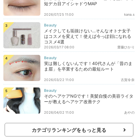
短デカ目アイシャドウMAP
2026/07/25 11:00
kana.s
メイクしても垢抜けない…そんなオトナ女子
はコスメを変えて！使えば今っぽ顔になれる
コスメ4選
2026/03/17 08:00
齋藤ひかり
実は難しくないんです！40代さんが「昔のま
ま眉」を卒業するための最短ルート
2026/03/22 11:00
古賀令奈
そのヘアケアNGです！美髪自慢の美容ライタ
ーが教えるヘアケア改善テク
2026/04/02 11:00
あやの
カテゴリランキングをもっと見る