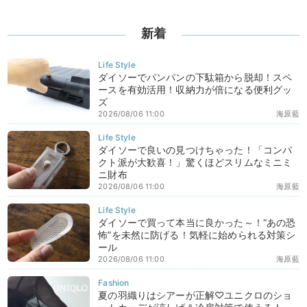
新着
ダイソーでパンパンの下駄箱から脱却！スペ
ースを有効活用！収納力が倍になる便利グッ
ズ
2026/08/06 11:00
海原藍
ダイソーで良いの見つけちゃった！「コンパ
クト派が大歓喜！」驚くほどスリムなミニミ
ニ財布
2026/08/06 11:00
海原藍
ダイソーで買って本当に良かった～！“あの恐
怖”を未然に防げる！気軽に始められる対策シ
ール
2026/08/06 11:00
海原藍
夏の羽織りはシアーが正解♡ユニクロのショ