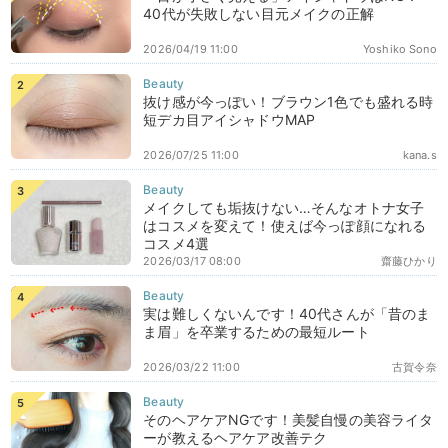
40代が失敗しない目元メイクの正解
2026/04/19 11:00
Yoshiko Sono
抜け感が今っぽい！ブラウン1色でも盛れる時
短デカ目アイシャドウMAP
2026/07/25 11:00
kana.s
メイクしても垢抜けない…そんなオトナ女子
はコスメを変えて！使えば今っぽ顔になれる
コスメ4選
2026/03/17 08:00
齋藤ひかり
実は難しくないんです！40代さんが「昔のま
ま眉」を卒業するための最短ルート
2026/03/22 11:00
古賀令奈
そのヘアケアNGです！美髪自慢の美容ライタ
ーが教えるヘアケア改善テク