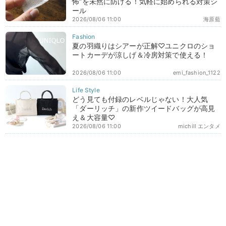
怖”を未然に防げる！気軽に始められる対策シ
ール
2026/08/06 11:00
海原藍
夏の羽織りはシアーが正解♡ユニクロのショ
ートカーデが涼しげ＆冷房対策で使える！
2026/08/06 11:00
emi_fashion_1122
どう見ても付録のレベルじゃない！大人気
「ダーリッチ」の新作ツイードバッグが高見
え＆大容量♡
2026/08/06 11:00
michill エンタメ