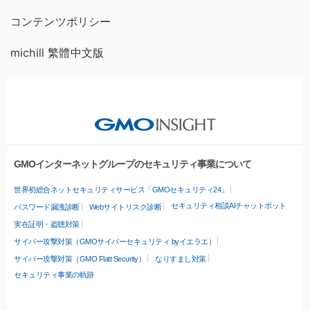
コンテンツポリシー
michill 繁體中文版
GMOインターネットグループのセキュリティ事業について
世界初総合ネットセキュリティサービス「GMOセキュリティ24」
セキュリティ相談AIチャットボット
パスワード漏洩診断
Webサイトリスク診断
実在証明・盗聴対策
サイバー攻撃対策（GMOサイバーセキュリティ byイエラエ）
サイバー攻撃対策（GMO Flatt Security）
なりすまし対策
セキュリティ事業の軌跡