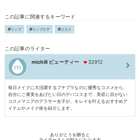
この記事に関連するキーワード
リップ
リップケア
コスメ
この記事のライター
michill ビューティー
32912
毎日メイクに大活躍するプチプラなのに優秀なコスメから、
自分にご褒美をあげたい日のデパコスまで、美容に目がない
コスメマニアのアラサー女子が、キレイを叶えるおすすめア
イテムやメイク術を紹介します。
ありがとうを贈ると
ライターさんの励みになります