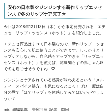
安心の日本製♡ジンジンする新作リップエッセ
ンスで冬のリップケア完了☆
今回は2018年12月13日（木）から限定発売される「エテ
ュセ リップエッセンス（ホット）」を紹介しました。
エテュセ商品はすべて日本製なので、新作リップエッセ
ンスも安心して肌に使うことができます。しっかりとリ
ップケアしながら、血色感もアップできる「リップエッ
センス（ホット）」を使えば、乾燥知らずの赤ちゃん唇
で冬を過ごせそうですね…♡
ジンジンとケアされている感覚が味わえるという「メル
ティースパイス処方」も気になるところ！ぜひ一度は自
分の唇で「ほてリップ」を体感してみてはいかがでしょ
うか？
michill編集部 美容担当 記者 岡田