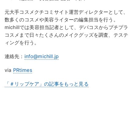
元大手コスメクチコミサイト運営ディレクターとして、
数多くのコスメや美容ライターの編集担当を行う。
michillでは美容担当記者として、デパコスからプチプラ
コスメまで日々たくさんのメイクグッズを調査、テステ
ィングを行う。
連絡先：
info@michill.jp
via
PRtimes
「＃リップケア」の記事をもっと見る