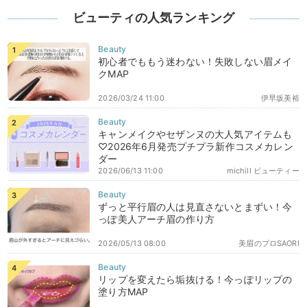
ビューティの人気ランキング
初心者でももう迷わない！失敗しない眉メイ
クMAP
2026/03/24 11:00
伊早坂美裕
キャンメイクやセザンヌの大人気アイテムも
♡2026年6月発売プチプラ新作コスメカレン
ダー
2026/06/13 11:00
michill ビューティー
ずっと平行眉の人は見直さないとまずい！今
っぽ美人アーチ眉の作り方
2026/05/13 08:00
美眉のプロSAORI
リップを変えたら垢抜ける！今っぽリップの
塗り方MAP