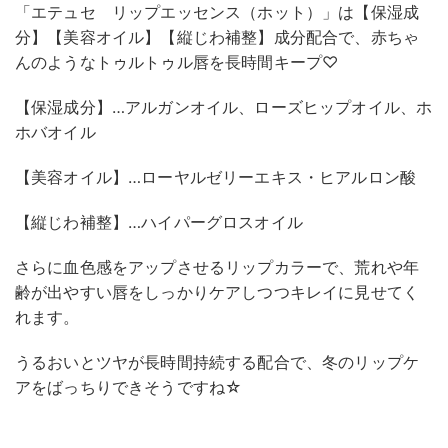
「エテュセ リップエッセンス（ホット）」は【保湿成
分】【美容オイル】【縦じわ補整】成分配合で、赤ちゃ
んのようなトゥルトゥル唇を長時間キープ♡
【保湿成分】…アルガンオイル、ローズヒップオイル、ホ
ホバオイル
【美容オイル】…ローヤルゼリーエキス・ヒアルロン酸
【縦じわ補整】…ハイパーグロスオイル
さらに血色感をアップさせるリップカラーで、荒れや年
齢が出やすい唇をしっかりケアしつつキレイに見せてく
れます。
うるおいとツヤが長時間持続する配合で、冬のリップケ
アをばっちりできそうですね☆