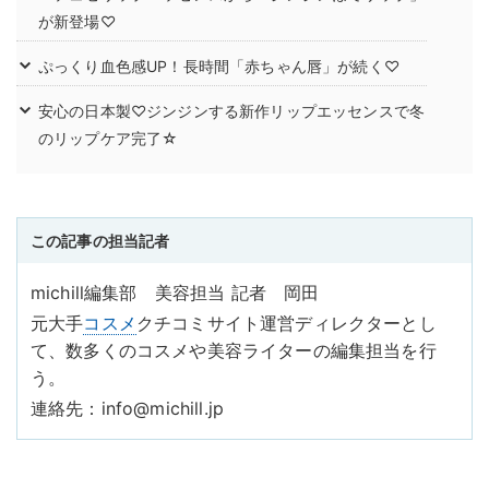
が新登場♡
ぷっくり血色感UP！長時間「赤ちゃん唇」が続く♡
安心の日本製♡ジンジンする新作リップエッセンスで冬
のリップケア完了☆
この記事の担当記者
michill編集部 美容担当 記者 岡田
元大手
コスメ
クチコミサイト運営ディレクターとし
て、数多くのコスメや美容ライターの編集担当を行
う。
連絡先：info@michill.jp