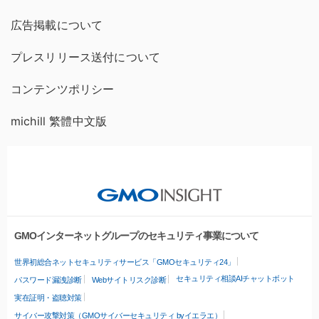
広告掲載について
プレスリリース送付について
コンテンツポリシー
michill 繁體中文版
GMOインターネットグループのセキュリティ事業について
世界初総合ネットセキュリティサービス「GMOセキュリティ24」
セキュリティ相談AIチャットボット
パスワード漏洩診断
Webサイトリスク診断
実在証明・盗聴対策
サイバー攻撃対策（GMOサイバーセキュリティ byイエラエ）