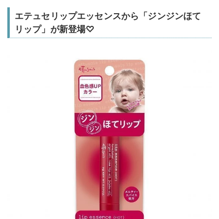
エテュセリップエッセンスから「ジンジンほて
リップ」が新登場♡