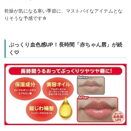
乾燥が気になる寒い季節に、マストバイなアイテムとな
りそうな予感です☆
ぷっくり血色感UP！長時間「赤ちゃん唇」が続
く♡