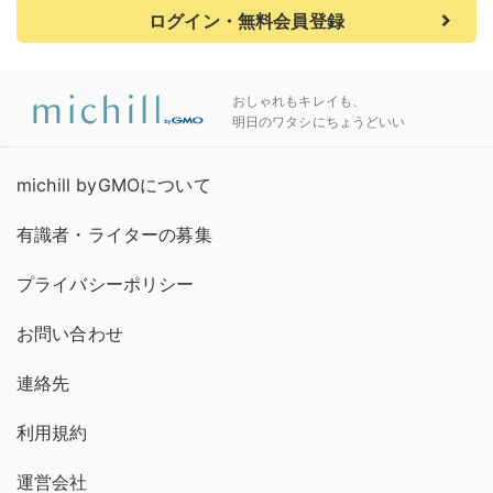
ログイン・無料会員登録
おしゃれもキレイも、
明日のワタシにちょうどいい
michill byGMOについて
有識者・ライターの募集
プライバシーポリシー
お問い合わせ
連絡先
利用規約
運営会社