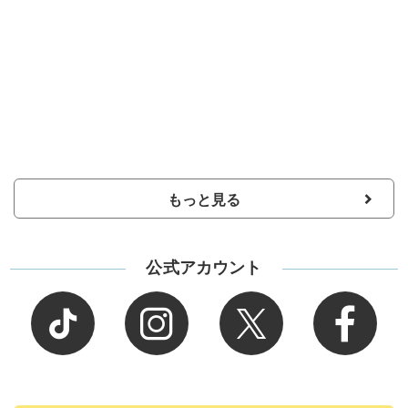
もっと見る
公式アカウント