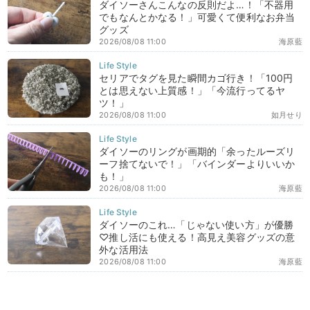
ダイソーさんこんなの反則だよ…！「不器用
でもなんとかなる！」可愛くて便利なお弁当
グッズ
2026/08/08 11:00
海原藍
セリアでタグを見た瞬間カゴ行き！「100円
とは思えない上質感！」「今流行ってるヤ
ツ！」
2026/08/08 11:00
如月せり
ダイソーのリングが画期的「余ったルーズリ
ーフ捨てないで！」「バインダーよりいいか
も！」
2026/08/08 11:00
海原藍
ダイソーのこれ…「じゃない使い方」が優勝
♡推し活にも使える！高見え美容グッズの意
外な活用法
2026/08/08 11:00
海原藍