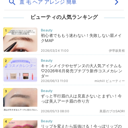
ビューティの人気ランキング
初心者でももう迷わない！失敗しない眉メイ
クMAP
2026/03/24 11:00
伊早坂美裕
キャンメイクやセザンヌの大人気アイテムも
♡2026年6月発売プチプラ新作コスメカレン
ダー
2026/06/13 11:00
michill ビューティー
ずっと平行眉の人は見直さないとまずい！今
っぽ美人アーチ眉の作り方
2026/05/13 08:00
美眉のプロSAORI
リップを変えたら垢抜ける！今っぽリップの