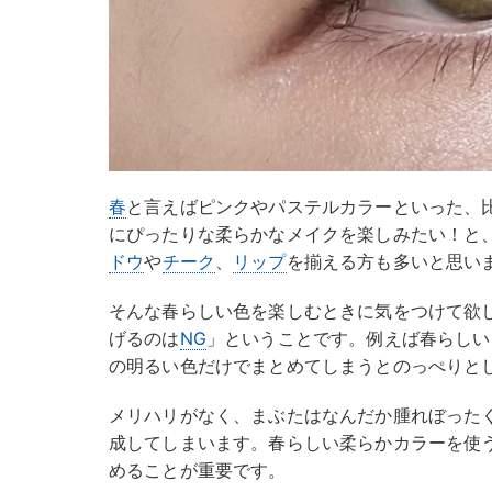
春
と言えばピンクやパステルカラーといった、
にぴったりな柔らかなメイクを楽しみたい！と
ドウ
や
チーク
、
リップ
を揃える方も多いと思い
そんな春らしい色を楽しむときに気をつけて欲
げるのは
NG
」ということです。例えば春らしい
の明るい色だけでまとめてしまうとのっぺりと
メリハリがなく、まぶたはなんだか腫れぼった
成してしまいます。春らしい柔らかカラーを使
めることが重要です。