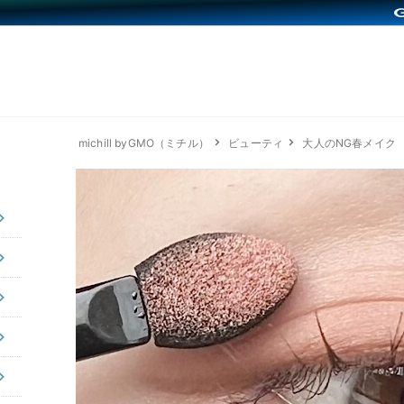
michill byGMO（ミチル）
ビューティ
大人のNG春メイク