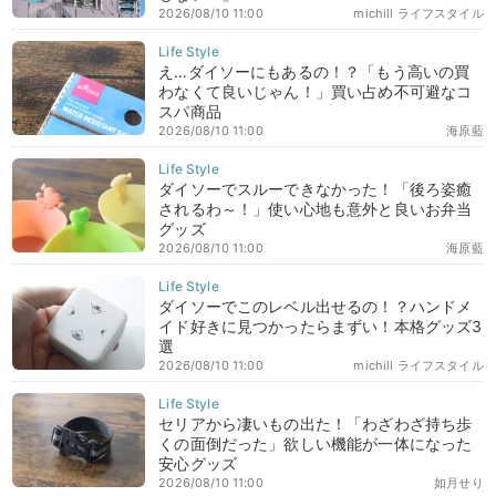
2026/08/10 11:00
michill ライフスタイル
え…ダイソーにもあるの！？「もう高いの買
わなくて良いじゃん！」買い占め不可避なコ
スパ商品
2026/08/10 11:00
海原藍
ダイソーでスルーできなかった！「後ろ姿癒
されるわ～！」使い心地も意外と良いお弁当
グッズ
2026/08/10 11:00
海原藍
ダイソーでこのレベル出せるの！？ハンドメ
イド好きに見つかったらまずい！本格グッズ3
選
2026/08/10 11:00
michill ライフスタイル
セリアから凄いもの出た！「わざわざ持ち歩
くの面倒だった」欲しい機能が一体になった
安心グッズ
2026/08/10 11:00
如月せり