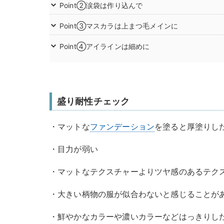
Point②涙袋は作り込んで
Point③マスカラは上まつ毛メインに
Point④アイラインは細めに
盛り耐性チェック
・マットな
ファンデーション
を塗ると厚塗りし︎
・目力が弱い
・マットなテクスチャーよりツヤ感のあるテク
・大きい柄物の服が似合わないと感じることが
・鮮やかなカラーや濃いカラーなどはっきりし