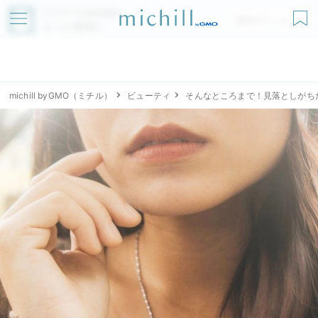
アプリでmichillが
無料ダウンロード
もっと便利に
michill byGMO（ミチル）
ビューティ
そんなところまで！見落としがち