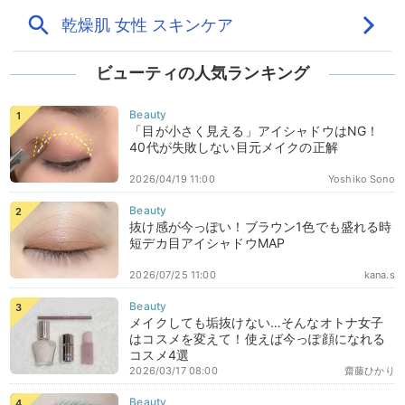
ビューティの人気ランキング
「目が小さく見える」アイシャドウはNG！
40代が失敗しない目元メイクの正解
2026/04/19 11:00
Yoshiko Sono
抜け感が今っぽい！ブラウン1色でも盛れる時
短デカ目アイシャドウMAP
2026/07/25 11:00
kana.s
メイクしても垢抜けない…そんなオトナ女子
はコスメを変えて！使えば今っぽ顔になれる
コスメ4選
2026/03/17 08:00
齋藤ひかり