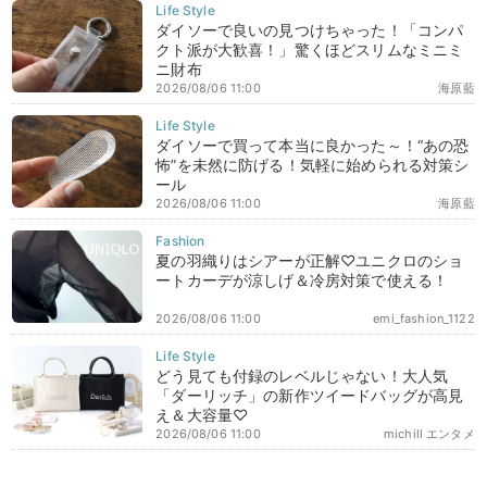
ダイソーで良いの見つけちゃった！「コンパ
クト派が大歓喜！」驚くほどスリムなミニミ
ニ財布
2026/08/06 11:00
海原藍
ダイソーで買って本当に良かった～！“あの恐
怖”を未然に防げる！気軽に始められる対策シ
ール
2026/08/06 11:00
海原藍
夏の羽織りはシアーが正解♡ユニクロのショ
ートカーデが涼しげ＆冷房対策で使える！
2026/08/06 11:00
emi_fashion_1122
どう見ても付録のレベルじゃない！大人気
「ダーリッチ」の新作ツイードバッグが高見
え＆大容量♡
2026/08/06 11:00
michill エンタメ