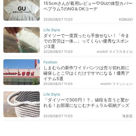
155cmさんが着用レビュー♡GUの体型カバー
ペプラムTのNG＆OKコーデ
2026/08/07 11:00
KOMUGI
ダイソーで一度買ったら手放せない！「今ま
での苦労は一体…」ってくらい優秀なスポン
ジ3選
2026/08/07 11:00
michill ライフスタイル
しまむらの新作ワイドパンツは売り切れ前に
確保しとこ♡はくだけでサマになる！優秀ア
イテム5選
2026/08/07 11:00
michill ファッション
「ダイソーで300円！？」値段を言うと驚か
れる！お部屋になじむナチュラル収納グッズ
2026/08/07 11:00
海原藍