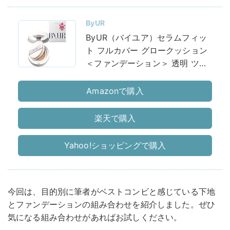
ByUR
ByUR（バイユア）セラムフィッ
ト フルカバー グロークッション
＜ファンデーション＞ 透明 ツヤ
肌 美容液成分配合 うるおい 保湿
乾燥 韓国コスメ カバー力 毛穴
Amazonで購入
ベースメイク 日焼け防止
SPF50+,PA++++ (#23 サンド
楽天で購入
（リニューアル）)
Yahoo!ショッピングで購入
今回は、目的別に筆者がベストコンビと感じている下地
とファンデーションの組み合わせを紹介しました。ぜひ
気になる組み合わせがあればお試しください。