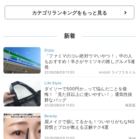
カテゴリランキングをもっと見る
新着
「ファミマのコレ絶対ウマいやつ！」中の人
もおすすめ！辛さがヤミツキの推しグルメ5連
発
2026/08/09 11:00
michill ライフスタイル
ダイソーで500円か…って悩んだことを後
悔！「見た目以上に使いやすい！」通気性抜
群なバッグ
2026/08/09 11:00
海原藍
眉メイクで損してるかも！ついやりがちなNG
習慣とプロが教える正解テク4選
2026/08/09 11:00
Ikue