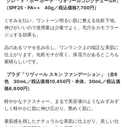
クレ・ド・ポー ボーテ「ヴォワールコレクチュールn」
（SPF25・PA++ 40g／税込価格7,700円）
くすみを払い、ワントーン明るい肌に整える化粧下地。
伸びがいいので使用量は少量でよく、毛穴をカモフラー
ジュする効果も。
品のあるツヤを生み出し、ワンランク上の端正な美肌に
仕上がります。化粧モチが良く、保湿力があるところも
素晴らしいです。
プラダ「リヴィール スキン ファンデーション」（全8
色 30mL／税込価格10,450円・本体、30mL／税込価
格8,800円）
軽やかなテクスチャー。まるで美容液のようなみずみず
しく軽やかに肌に伸び広がり、艶めく肌に。
素肌感を残したナチュラルな美肌に仕上がり、美しい仕