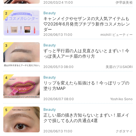
2026/03/24 11:00
伊早坂美裕
キャンメイクやセザンヌの大人気アイテムも
♡2026年6月発売プチプラ新作コスメカレン
ダー
2026/06/13 11:00
michill ビューティー
ずっと平行眉の人は見直さないとまずい！今
っぽ美人アーチ眉の作り方
2026/05/13 08:00
美眉のプロSAORI
リップを変えたら垢抜ける！今っぽリップの
塗り方MAP
2026/06/07 08:00
Yoshiko Sono
正しい眉の描き方知らないとまずい！眉メイ
クで損してる人の共通点4選
2026/06/13 11:00
クボタマイ