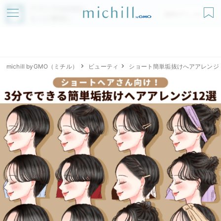
アプリでmichillが
無料ダウンロード
もっと便利に
michill byGMO（ミチル）
ビューティ
ショート簡単垢抜けへアアレンジ