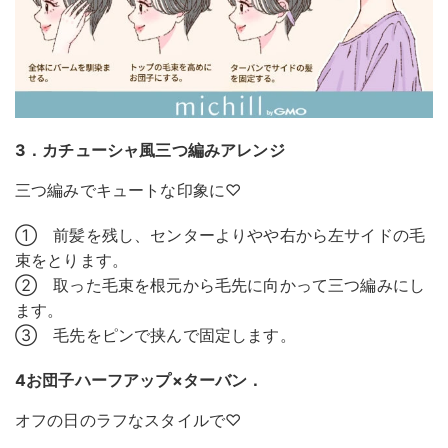
3．カチューシャ風三つ編みアレンジ
三つ編みでキュートな印象に♡
① 前髪を残し、センターよりやや右から左サイドの毛
束をとります。
② 取った毛束を根元から毛先に向かって三つ編みにし
ます。
③ 毛先をピンで挟んで固定します。
4お団子ハーフアップ×ターバン．
オフの日のラフなスタイルで♡