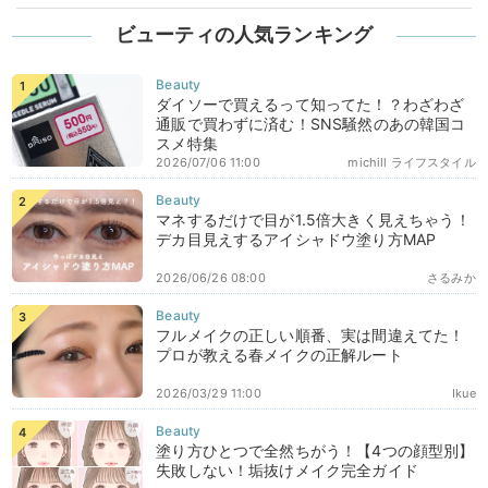
ビューティの人気ランキング
ダイソーで買えるって知ってた！？わざわざ
通販で買わずに済む！SNS騒然のあの韓国コ
スメ特集
2026/07/06 11:00
michill ライフスタイル
マネするだけで目が1.5倍大きく見えちゃう！
デカ目見えするアイシャドウ塗り方MAP
2026/06/26 08:00
さるみか
フルメイクの正しい順番、実は間違えてた！
プロが教える春メイクの正解ルート
2026/03/29 11:00
Ikue
塗り方ひとつで全然ちがう！【4つの顔型別】
失敗しない！垢抜けメイク完全ガイド