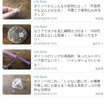
ダイソーさんこんなの反則だよ…！「不器用
でもなんとかなる！」可愛くて便利なお弁当
グッズ
2026/08/08 11:00
海原藍
セリアでタグを見た瞬間カゴ行き！「100円
とは思えない上質感！」「今流行ってるヤ
ツ！」
2026/08/08 11:00
如月せり
ダイソーのリングが画期的「余ったルーズリ
ーフ捨てないで！」「バインダーよりいいか
も！」
2026/08/08 11:00
海原藍
ダイソーのこれ…「じゃない使い方」が優勝
♡推し活にも使える！高見え美容グッズの意
外な活用法
2026/08/08 11:00
海原藍