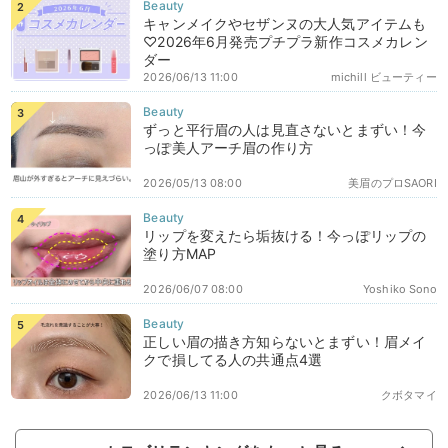
キャンメイクやセザンヌの大人気アイテムも
♡2026年6月発売プチプラ新作コスメカレン
ダー
2026/06/13 11:00
michill ビューティー
ずっと平行眉の人は見直さないとまずい！今
っぽ美人アーチ眉の作り方
2026/05/13 08:00
美眉のプロSAORI
リップを変えたら垢抜ける！今っぽリップの
塗り方MAP
2026/06/07 08:00
Yoshiko Sono
正しい眉の描き方知らないとまずい！眉メイ
クで損してる人の共通点4選
2026/06/13 11:00
クボタマイ