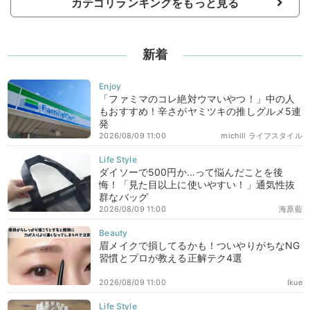
カテゴリランキングをもっと見る
新着
「ファミマのコレ絶対ウマいやつ！」中の人
もおすすめ！辛さがヤミツキの推しグルメ5連
発
2026/08/09 11:00
michill ライフスタイル
ダイソーで500円か…って悩んだことを後
悔！「見た目以上に使いやすい！」通気性抜
群なバッグ
2026/08/09 11:00
海原藍
眉メイクで損してるかも！ついやりがちなNG
習慣とプロが教える正解テク4選
2026/08/09 11:00
Ikue