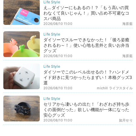
え…ダイソーにもあるの！？「もう高いの買
わなくて良いじゃん！」買い占め不可避なコ
スパ商品
2026/08/10 11:00
海原藍
ダイソーでスルーできなかった！「後ろ姿癒
されるわ～！」使い心地も意外と良いお弁当
グッズ
2026/08/10 11:00
海原藍
ダイソーでこのレベル出せるの！？ハンドメ
イド好きに見つかったらまずい！本格グッズ3
選
2026/08/10 11:00
michill ライフスタイル
セリアから凄いもの出た！「わざわざ持ち歩
くの面倒だった」欲しい機能が一体になった
安心グッズ
2026/08/10 11:00
如月せり