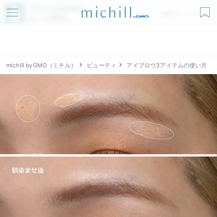
アプリでmichillが
無料ダウンロード
もっと便利に
michill byGMO（ミチル）
ビューティ
アイブロウ3アイテムの使い方