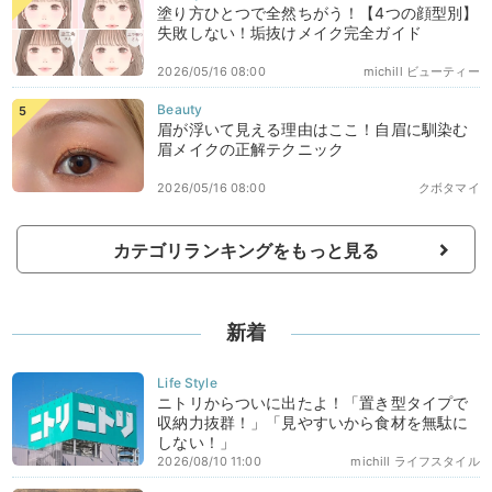
塗り方ひとつで全然ちがう！【4つの顔型別】
失敗しない！垢抜けメイク完全ガイド
2026/05/16 08:00
michill ビューティー
眉が浮いて見える理由はここ！自眉に馴染む
眉メイクの正解テクニック
2026/05/16 08:00
クボタマイ
カテゴリランキングをもっと見る
新着
ニトリからついに出たよ！「置き型タイプで
収納力抜群！」「見やすいから食材を無駄に
しない！」
2026/08/10 11:00
michill ライフスタイル