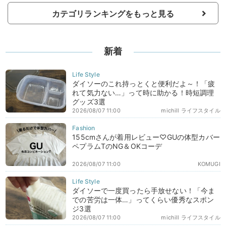
カテゴリランキングをもっと見る
新着
ダイソーのこれ持っとくと便利だよ～！「疲
れて気力ない…」って時に助かる！時短調理
グッズ3選
2026/08/07 11:00
michill ライフスタイル
155cmさんが着用レビュー♡GUの体型カバー
ペプラムTのNG＆OKコーデ
2026/08/07 11:00
KOMUGI
ダイソーで一度買ったら手放せない！「今ま
での苦労は一体…」ってくらい優秀なスポン
ジ3選
2026/08/07 11:00
michill ライフスタイル