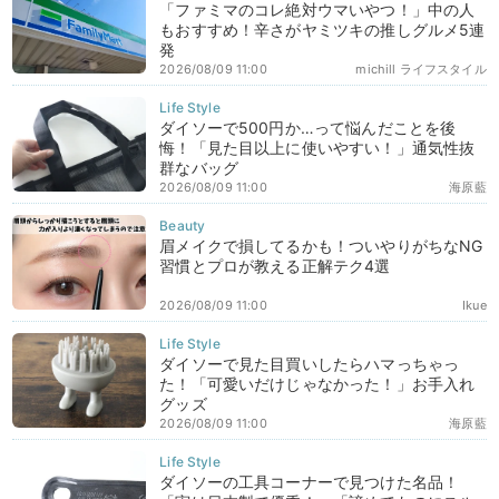
「ファミマのコレ絶対ウマいやつ！」中の人
もおすすめ！辛さがヤミツキの推しグルメ5連
発
2026/08/09 11:00
michill ライフスタイル
ダイソーで500円か…って悩んだことを後
悔！「見た目以上に使いやすい！」通気性抜
群なバッグ
2026/08/09 11:00
海原藍
眉メイクで損してるかも！ついやりがちなNG
習慣とプロが教える正解テク4選
2026/08/09 11:00
Ikue
ダイソーで見た目買いしたらハマっちゃっ
た！「可愛いだけじゃなかった！」お手入れ
グッズ
2026/08/09 11:00
海原藍
ダイソーの工具コーナーで見つけた名品！