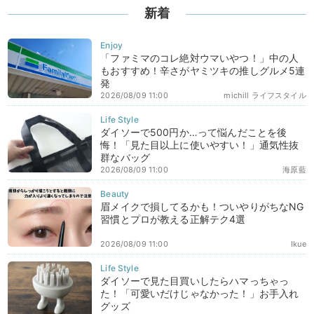
新着
「ファミマのコレ絶対ウマいやつ！」中の人
もおすすめ！辛さがヤミツキの推しグルメ5連
発
2026/08/09 11:00
michill ライフスタイル
ダイソーで500円か…って悩んだことを後
悔！「見た目以上に使いやすい！」通気性抜
群なバッグ
2026/08/09 11:00
海原藍
眉メイクで損してるかも！ついやりがちなNG
習慣とプロが教える正解テク4選
2026/08/09 11:00
Ikue
ダイソーで見た目買いしたらハマっちゃっ
た！「可愛いだけじゃなかった！」お手入れ
グッズ