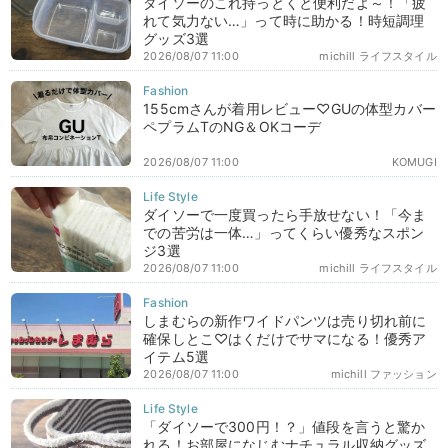
ダイソーのこれ持っとくと便利だよ～！「疲
れて気力ない…」って時に助かる！時短調理
グッズ3選
2026/08/07 11:00
michill ライフスタイル
155cmさんが着用レビュー♡GUの体型カバー
ペプラムTのNG＆OKコーデ
2026/08/07 11:00
KOMUGI
ダイソーで一度買ったら手放せない！「今ま
での苦労は一体…」ってくらい優秀なスポン
ジ3選
2026/08/07 11:00
michill ライフスタイル
しまむらの新作ワイドパンツは売り切れ前に
確保しとこ♡はくだけでサマになる！優秀ア
イテム5選
2026/08/07 11:00
michill ファッション
「ダイソーで300円！？」値段を言うと驚か
れる！お部屋になじむナチュラル収納グッズ