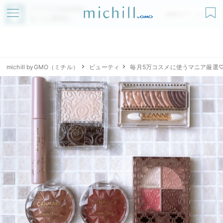
アプリでmichillが
無料ダウンロード
もっと便利に
michill byGMO（ミチル）
ビューティ
毎月5万コスメに使うマニア厳選♡