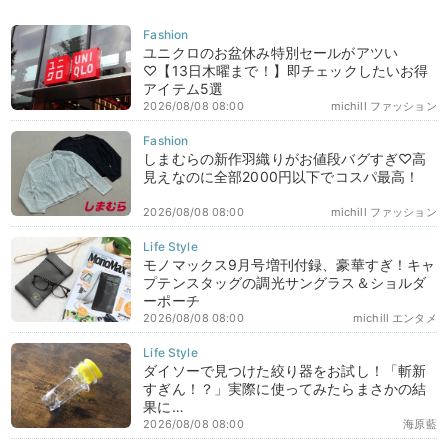
ユニクロのお盆休み特別セールがアツい
♡【13日木曜まで！】即チェックしたいお得
アイテム5選
2026/08/08 08:00
michill ファッション
しまむらの新作羽織りがお値段バグすぎ♡高
見えなのに全部2000円以下でコスパ最高！
2026/08/08 08:00
michill ファッション
モノマックス9月号増刊付録、豪華すぎ！キャ
プテンスタッグの調光サングラス＆ショルダ
ーポーチ
2026/08/08 08:00
michill エンタメ
ダイソーで見つけた絞り器をお試し！「斬新
すぎん！？」実際に使ってみたらまさかの結
果に…
2026/08/08 08:00
海原藍