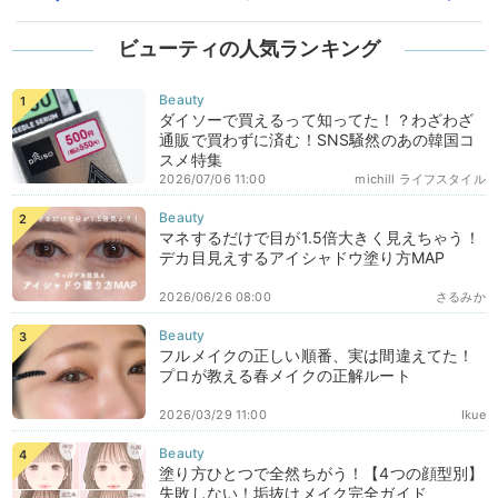
ビューティの人気ランキング
ダイソーで買えるって知ってた！？わざわざ
通販で買わずに済む！SNS騒然のあの韓国コ
スメ特集
2026/07/06 11:00
michill ライフスタイル
マネするだけで目が1.5倍大きく見えちゃう！
デカ目見えするアイシャドウ塗り方MAP
2026/06/26 08:00
さるみか
フルメイクの正しい順番、実は間違えてた！
プロが教える春メイクの正解ルート
2026/03/29 11:00
Ikue
塗り方ひとつで全然ちがう！【4つの顔型別】
失敗しない！垢抜けメイク完全ガイド