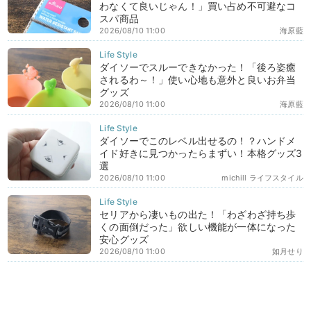
わなくて良いじゃん！」買い占め不可避なコ
スパ商品
2026/08/10 11:00
海原藍
ダイソーでスルーできなかった！「後ろ姿癒
されるわ～！」使い心地も意外と良いお弁当
グッズ
2026/08/10 11:00
海原藍
ダイソーでこのレベル出せるの！？ハンドメ
イド好きに見つかったらまずい！本格グッズ3
選
2026/08/10 11:00
michill ライフスタイル
セリアから凄いもの出た！「わざわざ持ち歩
くの面倒だった」欲しい機能が一体になった
安心グッズ
2026/08/10 11:00
如月せり