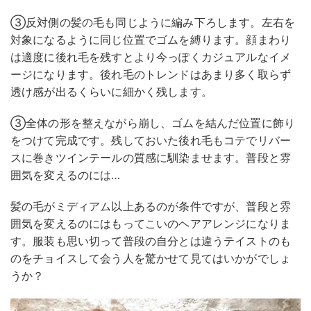
③反対側の髪の毛も同じように編み下ろします。左右を
対象になるように同じ位置でゴムを縛ります。顔まわり
は適度に後れ毛を残すとより今っぽくカジュアルなイメ
ージになります。後れ毛のトレンドはあまり多く取らず
透け感が出るくらいに細かく残します。
③全体の形を整えながら崩し、ゴムを結んだ位置に飾り
をつけて完成です。残しておいた後れ毛もコテでリバー
スに巻きツインテールの質感に馴染ませます。普段と雰
囲気を変えるのには…
髪の毛がミディアム以上あるのが条件ですが、普段と雰
囲気を変えるのにはもってこいのヘアアレンジになりま
す。服装も思い切って普段の自分とは違うテイストのも
のをチョイスして会う人を驚かせて見てはいかがでしょ
うか？