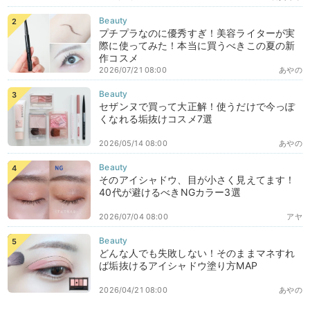
プチプラなのに優秀すぎ！美容ライターが実
際に使ってみた！本当に買うべきこの夏の新
作コスメ
2026/07/21 08:00
あやの
セザンヌで買って大正解！使うだけで今っぽ
くなれる垢抜けコスメ7選
2026/05/14 08:00
あやの
そのアイシャドウ、目が小さく見えてます！
40代が避けるべきNGカラー3選
2026/07/04 08:00
アヤ
どんな人でも失敗しない！そのままマネすれ
ば垢抜けるアイシャドウ塗り方MAP
2026/04/21 08:00
あやの