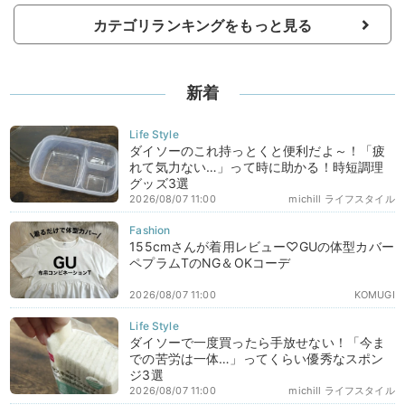
カテゴリランキングをもっと見る
新着
ダイソーのこれ持っとくと便利だよ～！「疲
れて気力ない…」って時に助かる！時短調理
グッズ3選
2026/08/07 11:00
michill ライフスタイル
155cmさんが着用レビュー♡GUの体型カバー
ペプラムTのNG＆OKコーデ
2026/08/07 11:00
KOMUGI
ダイソーで一度買ったら手放せない！「今ま
での苦労は一体…」ってくらい優秀なスポン
ジ3選
2026/08/07 11:00
michill ライフスタイル