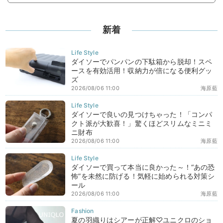
新着
ダイソーでパンパンの下駄箱から脱却！スペ
ースを有効活用！収納力が倍になる便利グッ
ズ
2026/08/06 11:00
海原藍
ダイソーで良いの見つけちゃった！「コンパ
クト派が大歓喜！」驚くほどスリムなミニミ
ニ財布
2026/08/06 11:00
海原藍
ダイソーで買って本当に良かった～！“あの恐
怖”を未然に防げる！気軽に始められる対策シ
ール
2026/08/06 11:00
海原藍
夏の羽織りはシアーが正解♡ユニクロのショ