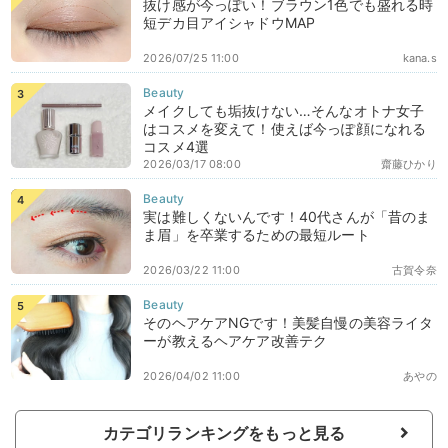
抜け感が今っぽい！ブラウン1色でも盛れる時
短デカ目アイシャドウMAP
2026/07/25 11:00
kana.s
メイクしても垢抜けない…そんなオトナ女子
はコスメを変えて！使えば今っぽ顔になれる
コスメ4選
2026/03/17 08:00
齋藤ひかり
実は難しくないんです！40代さんが「昔のま
ま眉」を卒業するための最短ルート
2026/03/22 11:00
古賀令奈
そのヘアケアNGです！美髪自慢の美容ライタ
ーが教えるヘアケア改善テク
2026/04/02 11:00
あやの
カテゴリランキングをもっと見る