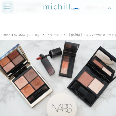
アプリでmichillが
無料ダウンロード
もっと便利に
michill byGMO（ミチル）
ビューティ
【保存版】このパーツのメイクに