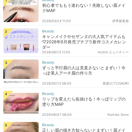
初心者でももう迷わない！失敗しない眉メイ
クMAP
2026/03/24 11:00
伊早坂美裕
キャンメイクやセザンヌの大人気アイテムも
♡2026年6月発売プチプラ新作コスメカレン
ダー
2026/06/13 11:00
michill ビューティー
ずっと平行眉の人は見直さないとまずい！今
っぽ美人アーチ眉の作り方
2026/05/13 08:00
美眉のプロSAORI
リップを変えたら垢抜ける！今っぽリップの
塗り方MAP
2026/06/07 08:00
Yoshiko Sono
正しい眉の描き方知らないとまずい！眉メイ