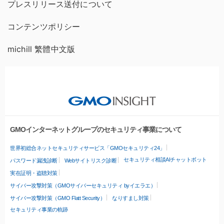
プレスリリース送付について
コンテンツポリシー
michill 繁體中文版
GMOインターネットグループのセキュリティ事業について
世界初総合ネットセキュリティサービス「GMOセキュリティ24」
セキュリティ相談AIチャットボット
パスワード漏洩診断
Webサイトリスク診断
実在証明・盗聴対策
サイバー攻撃対策（GMOサイバーセキュリティ byイエラエ）
サイバー攻撃対策（GMO Flatt Security）
なりすまし対策
セキュリティ事業の軌跡