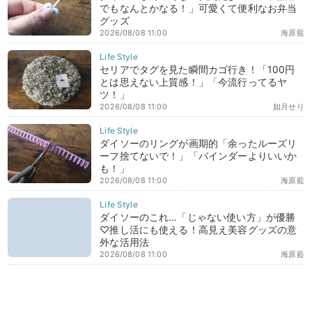
でもなんとかなる！」可愛くて便利なお弁当
グッズ
2026/08/08 11:00
海原藍
セリアでタグを見た瞬間カゴ行き！「100円
とは思えない上質感！」「今流行ってるヤ
ツ！」
2026/08/08 11:00
如月せり
ダイソーのリングが画期的「余ったルーズリ
ーフ捨てないで！」「バインダーよりいいか
も！」
2026/08/08 11:00
海原藍
ダイソーのこれ…「じゃない使い方」が優勝
♡推し活にも使える！高見え美容グッズの意
外な活用法
2026/08/08 11:00
海原藍