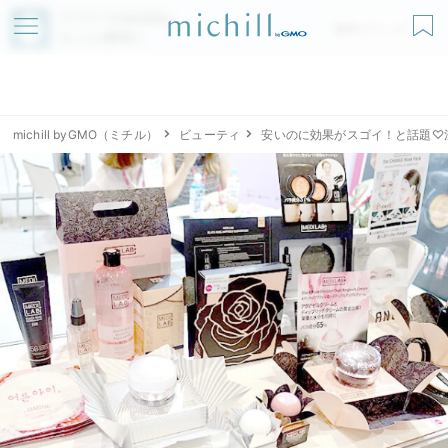
アプリでmichillが
無料ダウンロード
もっと便利に
michill byGMO（ミチル）
ビューティ
安いのに効果がスゴイ！と話題♡