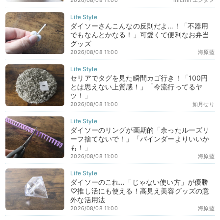
2026/08/08 11:00
michill エンタメ
ダイソーさんこんなの反則だよ…！「不器用
でもなんとかなる！」可愛くて便利なお弁当
グッズ
2026/08/08 11:00
海原藍
セリアでタグを見た瞬間カゴ行き！「100円
とは思えない上質感！」「今流行ってるヤ
ツ！」
2026/08/08 11:00
如月せり
ダイソーのリングが画期的「余ったルーズリ
ーフ捨てないで！」「バインダーよりいいか
も！」
2026/08/08 11:00
海原藍
ダイソーのこれ…「じゃない使い方」が優勝
♡推し活にも使える！高見え美容グッズの意
外な活用法
2026/08/08 11:00
海原藍