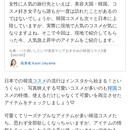
女性に人気の旅行先といえば、美容大国・韓国。コ
スメ好き女子なら誰もが一度は訪れたことがあるの
ではないでしょうか。韓国コスメも次々と日本に上
陸していますが、実際に現地で人気のコスメが気に
なりますよね。そこで今回は、現地で紹介してもら
った今、人気急上昇中のアイテムをご紹介します。
出典：パケ買いしたい♡美容マニアおすすめの韓国コスメ3選
【michill】
執筆者:Kaori Ueyama
日本での韓流
コスメ
の流行はインスタから始まる！とい
うくらい、写真映えする可愛いコスメが多いのも
韓国
コ
スメの特徴。使えるだけじゃなくて可愛いを両立させた
アイテムをチェックしましょう♡
可愛くてリーズナブルなアイテムが多い韓流コスメた
ち。思わず全部欲しくなっちゃいますが、アイテムの情
報をチェックした上で上手に使っていきたいですね♪