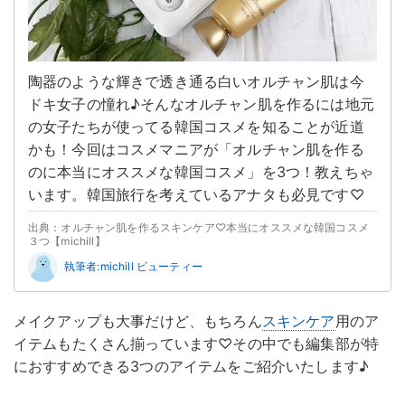
陶器のような輝きで透き通る白いオルチャン肌は今
ドキ女子の憧れ♪そんなオルチャン肌を作るには地元
の女子たちが使ってる韓国コスメを知ることが近道
かも！今回はコスメマニアが「オルチャン肌を作る
のに本当にオススメな韓国コスメ」を3つ！教えちゃ
います。韓国旅行を考えているアナタも必見です♡
出典：オルチャン肌を作るスキンケア♡本当にオススメな韓国コスメ
３つ【michill】
執筆者:michill ビューティー
メイクアップも大事だけど、もちろん
スキンケア
用のア
イテムもたくさん揃っています♡その中でも編集部が特
におすすめできる3つのアイテムをご紹介いたします♪