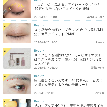
「目が小さく見える」アイシャドウはNG！
40代が失敗しない目元メイクの正解
2026/04/19 11:00
Yoshiko Sono
抜け感が今っぽい！ブラウン1色でも盛れる時
短デカ目アイシャドウMAP
2026/07/25 11:00
kana.s
メイクしても垢抜けない…そんなオトナ女子
はコスメを変えて！使えば今っぽ顔になれる
コスメ4選
2026/03/17 08:00
齋藤ひかり
実は難しくないんです！40代さんが「昔のま
ま眉」を卒業するための最短ルート
2026/03/22 11:00
古賀令奈
そのヘアケアNGです！美髪自慢の美容ライタ