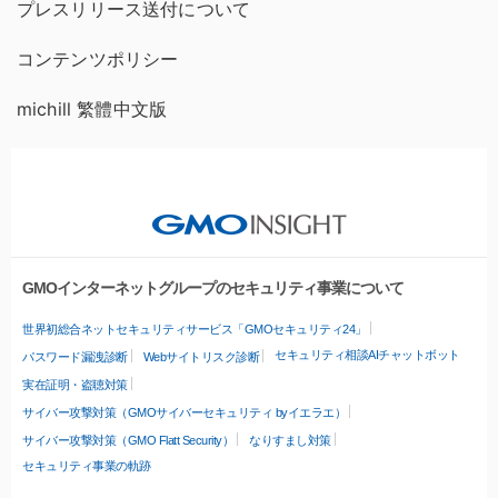
プレスリリース送付について
コンテンツポリシー
michill 繁體中文版
GMOインターネットグループのセキュリティ事業について
世界初総合ネットセキュリティサービス「GMOセキュリティ24」
セキュリティ相談AIチャットボット
パスワード漏洩診断
Webサイトリスク診断
実在証明・盗聴対策
サイバー攻撃対策（GMOサイバーセキュリティ byイエラエ）
サイバー攻撃対策（GMO Flatt Security）
なりすまし対策
セキュリティ事業の軌跡