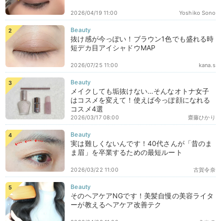
2026/04/19 11:00
Yoshiko Sono
抜け感が今っぽい！ブラウン1色でも盛れる時
短デカ目アイシャドウMAP
2026/07/25 11:00
kana.s
メイクしても垢抜けない…そんなオトナ女子
はコスメを変えて！使えば今っぽ顔になれる
コスメ4選
2026/03/17 08:00
齋藤ひかり
実は難しくないんです！40代さんが「昔のま
ま眉」を卒業するための最短ルート
2026/03/22 11:00
古賀令奈
そのヘアケアNGです！美髪自慢の美容ライタ
ーが教えるヘアケア改善テク