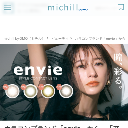
アプリでmichillが
無料ダウンロード
もっと便利に
michill byGMO（ミチル）
ビューティ
カラコンブランド「envie」から