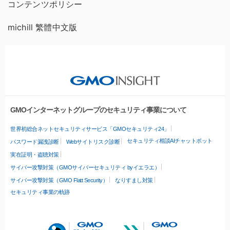
コンテンツポリシー
michill 繁體中文版
GMOインターネットグループのセキュリティ事業について
世界初総合ネットセキュリティサービス「GMOセキュリティ24」
セキュリティ相談AIチャットボット
パスワード漏洩診断
Webサイトリスク診断
実在証明・盗聴対策
サイバー攻撃対策（GMOサイバーセキュリティ byイエラエ）
サイバー攻撃対策（GMO Flatt Security）
なりすまし対策
セキュリティ事業の軌跡