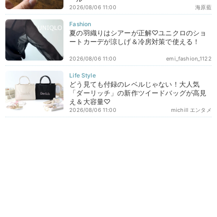
2026/08/06 11:00
海原藍
夏の羽織りはシアーが正解♡ユニクロのショ
ートカーデが涼しげ＆冷房対策で使える！
2026/08/06 11:00
emi_fashion_1122
どう見ても付録のレベルじゃない！大人気
「ダーリッチ」の新作ツイードバッグが高見
え＆大容量♡
2026/08/06 11:00
michill エンタメ