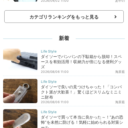
2026/04/02 11:00
あやの
カテゴリランキングをもっと見る
新着
ダイソーでパンパンの下駄箱から脱却！スペ
ースを有効活用！収納力が倍になる便利グッ
ズ
2026/08/06 11:00
海原藍
ダイソーで良いの見つけちゃった！「コンパ
クト派が大歓喜！」驚くほどスリムなミニミ
ニ財布
2026/08/06 11:00
海原藍
ダイソーで買って本当に良かった～！“あの恐
怖”を未然に防げる！気軽に始められる対策シ
ール