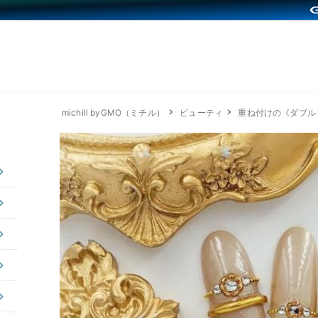
michill byGMO（ミチル）
ビューティ
重ね付けの《ダブル