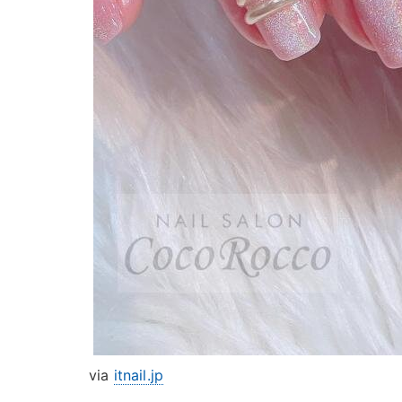
via
itnail.jp