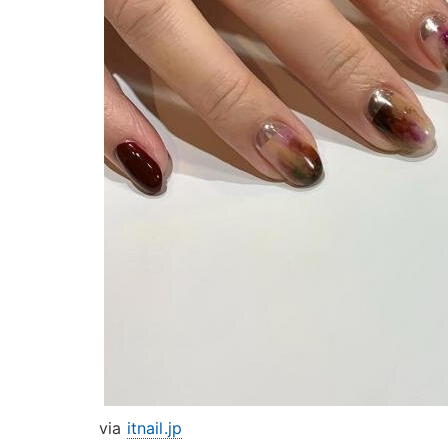
via
itnail.jp