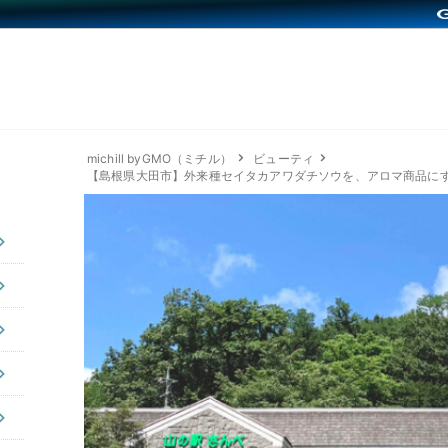
michill byGMO（ミチル）
ビューティ
【島根県大田市】外来種セイタカアワダチソウを、アロマ商品に