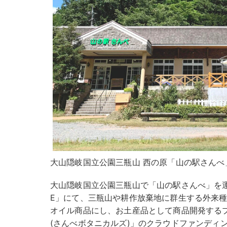
大山隠岐国立公園三瓶山 西の原「山の駅さんべ
大山隠岐国立公園三瓶山で「山の駅さんべ」を運営す
E」にて、三瓶山や耕作放棄地に群生する外来
オイル商品にし、お土産品として商品開発するプロジェ
(さんべボタニカルズ)」のクラウドファンディングを1