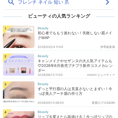
ビューティの人気ランキング
初心者でももう迷わない！失敗しない眉メイ
クMAP
2026/03/24 11:00
伊早坂美裕
キャンメイクやセザンヌの大人気アイテムも
♡2026年6月発売プチプラ新作コスメカレン
ダー
2026/06/13 11:00
michill ビューティー
ずっと平行眉の人は見直さないとまずい！今
っぽ美人アーチ眉の作り方
2026/05/13 08:00
美眉のプロSAORI
リップを変えたら垢抜ける！今っぽリップの