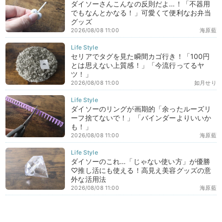
ダイソーさんこんなの反則だよ…！「不器用
でもなんとかなる！」可愛くて便利なお弁当
グッズ
2026/08/08 11:00
海原藍
セリアでタグを見た瞬間カゴ行き！「100円
とは思えない上質感！」「今流行ってるヤ
ツ！」
2026/08/08 11:00
如月せり
ダイソーのリングが画期的「余ったルーズリ
ーフ捨てないで！」「バインダーよりいいか
も！」
2026/08/08 11:00
海原藍
ダイソーのこれ…「じゃない使い方」が優勝
♡推し活にも使える！高見え美容グッズの意
外な活用法
2026/08/08 11:00
海原藍