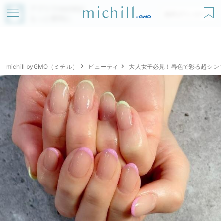
アプリでmichillが
無料ダウンロード
もっと便利に
michill byGMO（ミチル）
ビューティ
大人女子必見！春色で彩る超シン