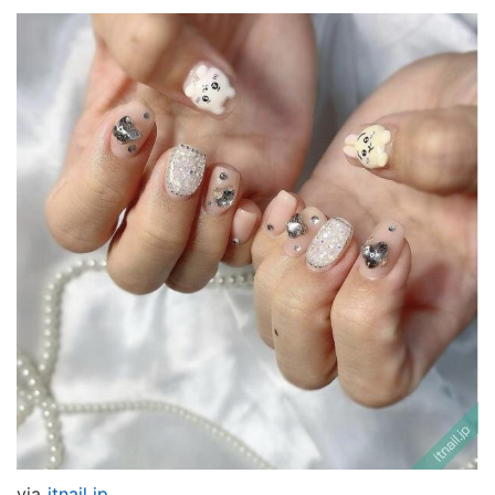
via
itnail.jp