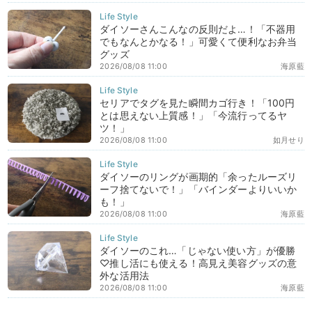
ダイソーさんこんなの反則だよ…！「不器用
でもなんとかなる！」可愛くて便利なお弁当
グッズ
2026/08/08 11:00
海原藍
セリアでタグを見た瞬間カゴ行き！「100円
とは思えない上質感！」「今流行ってるヤ
ツ！」
2026/08/08 11:00
如月せり
ダイソーのリングが画期的「余ったルーズリ
ーフ捨てないで！」「バインダーよりいいか
も！」
2026/08/08 11:00
海原藍
ダイソーのこれ…「じゃない使い方」が優勝
♡推し活にも使える！高見え美容グッズの意
外な活用法
2026/08/08 11:00
海原藍