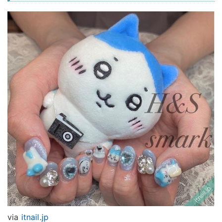
via
itnail.jp