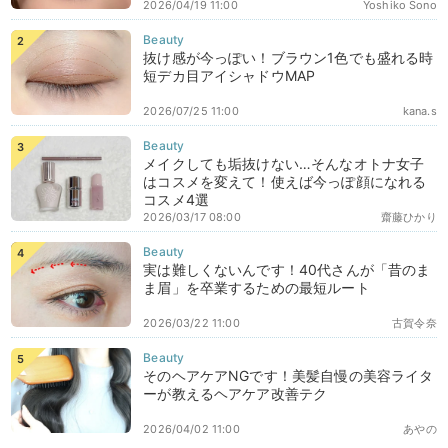
2026/04/19 11:00
Yoshiko Sono
抜け感が今っぽい！ブラウン1色でも盛れる時
短デカ目アイシャドウMAP
2026/07/25 11:00
kana.s
メイクしても垢抜けない…そんなオトナ女子
はコスメを変えて！使えば今っぽ顔になれる
コスメ4選
2026/03/17 08:00
齋藤ひかり
実は難しくないんです！40代さんが「昔のま
ま眉」を卒業するための最短ルート
2026/03/22 11:00
古賀令奈
そのヘアケアNGです！美髪自慢の美容ライタ
ーが教えるヘアケア改善テク
2026/04/02 11:00
あやの