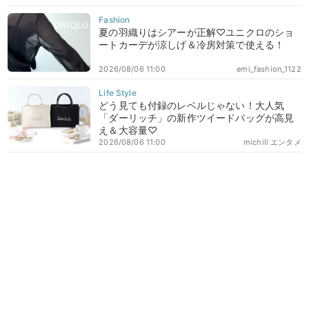
夏の羽織りはシアーが正解♡ユニクロのショ
ートカーデが涼しげ＆冷房対策で使える！
2026/08/06 11:00
emi_fashion_1122
どう見ても付録のレベルじゃない！大人気
「ダーリッチ」の新作ツイードバッグが高見
え＆大容量♡
2026/08/06 11:00
michill エンタメ