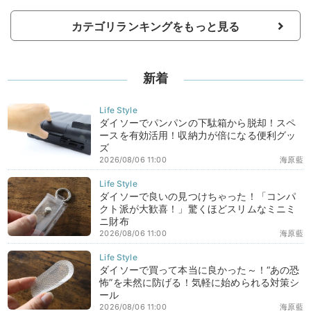
カテゴリランキングをもっと見る
新着
ダイソーでパンパンの下駄箱から脱却！スペ
ースを有効活用！収納力が倍になる便利グッ
ズ
2026/08/06 11:00
海原藍
ダイソーで良いの見つけちゃった！「コンパ
クト派が大歓喜！」驚くほどスリムなミニミ
ニ財布
2026/08/06 11:00
海原藍
ダイソーで買って本当に良かった～！“あの恐
怖”を未然に防げる！気軽に始められる対策シ
ール
2026/08/06 11:00
海原藍